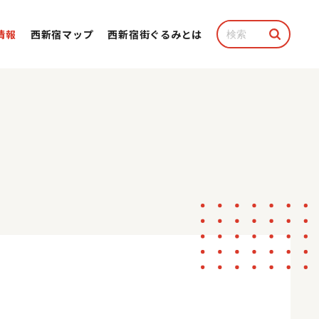
情報
西新宿マップ
⻄新宿街ぐるみとは